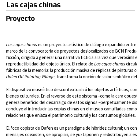
Las cajas chinas
Proyecto
Las cajas chinas
es un proyecto artístico de diálogo expandido entre
marco de la convocatoria de proyectos deslocalizados de BCN Producció
ficción, dirigido a generar una narrativa ficticia a la vez que verosímil 
reproductibilidad del objeto único. El relato de
Las cajas chinas
circul
fábricas de la memoria: la producción masiva de réplicas de pinturas
Dafen Oil Painting Village
, transforma la noción de valor simbólico d
El dispositivo museístico descontextualizó los objetos artísticos, co
bienes culturales. En el reverso de este sistema –como la cara opues
genera beneficio del desarraigo de estos signos –perpetuamente dispo
concluye al introducir las copias chinas en el museo camufladas como 
relaciones que enlaza el patrimonio cultural y los consumos globales.
El foco copista de Dafen es un paradigma de hibridez cultural; un con
mensajes coexisten, se apropian, se yuxtaponen y redistribuyen a esca