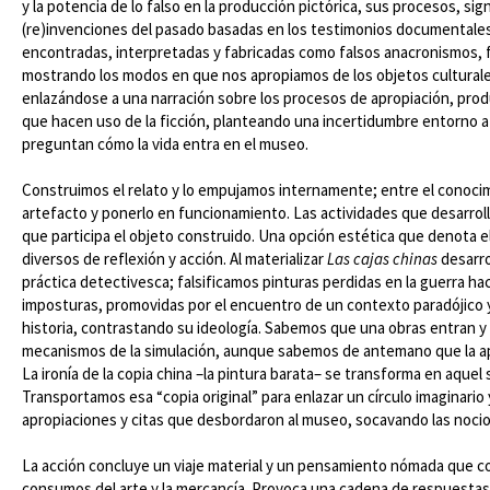
y la potencia de lo falso en la producción pictórica, sus procesos, s
(re)invenciones del pasado basadas en los testimonios documentales,
encontradas, interpretadas y fabricadas como falsos anacronismos, f
mostrando los modos en que nos apropiamos de los objetos culturales.
enlazándose a una narración sobre los procesos de apropiación, pro
que hacen uso de la ficción, planteando una incertidumbre entorno a
preguntan cómo la vida entra en el museo.
Construimos el relato y lo empujamos internamente; entre el conocimie
artefacto y ponerlo en funcionamiento. Las actividades que desarro
que participa el objeto construido. Una opción estética que denota el 
diversos de reflexión y acción. Al materializar
Las cajas chinas
desarro
práctica detectivesca; falsificamos pinturas perdidas en la guerra haci
imposturas, promovidas por el encuentro de un contexto paradójico y
historia, contrastando su ideología. Sabemos que una obras entran y 
mecanismos de la simulación, aunque sabemos de antemano que la apar
La ironía de la copia china –la pintura barata– se transforma en aquel 
Transportamos esa “copia original” para enlazar un círculo imaginari
apropiaciones y citas que desbordaron al museo, socavando las nocion
La acción concluye un viaje material y un pensamiento nómada que c
consumos del arte y la mercancía. Provoca una cadena de respuestas