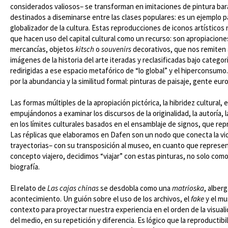
considerados valiosos– se transforman en imitaciones de pintura bar
destinados a diseminarse entre las clases populares: es un ejemplo
globalizador de la cultura. Estas reproducciones de iconos artísticos
que hacen uso del capital cultural como un recurso: son apropiaciones
mercancías, objetos
kitsch
o
souvenirs
decorativos, que nos remiten 
imágenes de la historia del arte iteradas y reclasificadas bajo catego
redirigidas a ese espacio metafórico de “lo global” y el hiperconsumo
por la abundancia y la similitud formal: pinturas de paisaje, gente e
Las formas múltiples de la apropiación pictórica, la hibridez cultural
empujándonos a examinar los discursos de la originalidad, la autoría, 
en los límites culturales basados en el ensamblaje de signos, que 
Las réplicas que elaboramos en Dafen son un nodo que conecta la vida 
trayectorias– con su transposición al museo, en cuanto que representa
concepto viajero, decidimos “viajar” con estas pinturas, no solo co
biografía.
El relato de
Las cajas chinas
se desdobla como una
matrioska
, alber
acontecimiento. Un guión sobre el uso de los archivos, el
fake
y el mu
contexto para proyectar nuestra experiencia en el orden de la visuali
del medio, en su repetición y diferencia. Es lógico que la reproductib